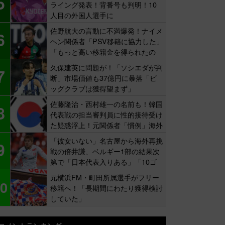
5
ライング発表！背番号も判明！10
人目の外国人選手に
佐野航大の言動に不満爆発！ナイメ
6
ヘン関係者「PSV移籍に協力した」
「もっと高い移籍金を得られたの
に…」
久保建英に問題が！「ソシエダが判
7
断」市場価値も37億円に暴落「ビ
ッグクラブは獲得望まず」
佐藤隆治・西村雄一の名前も！韓国
8
代表戦の担当審判員に性的接待受け
た疑惑浮上！元関係者「慣例」海外
報道
「彼女いない」名古屋から海外再挑
9
戦の倍井謙、ベルギー1部の結果次
第で「日本代表入りある」「10ゴ
ール目標」
元横浜FM・町田所属選手がフリー
0
移籍へ！「長期間にわたり獲得検討
していた」