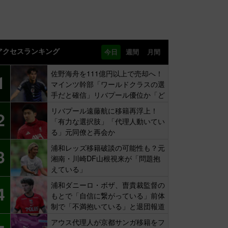
アクセスランキング
今日
週間
月間
佐野海舟を111億円以上で売却へ！
1
マインツ幹部「ワールドクラスの選
手だと確信」リバプール優位か「ど
ちらかだ」
リバプール遠藤航に移籍再浮上！
2
「有力な選択肢」「代理人動いてい
る」元同僚と再会か
浦和レッズ移籍破談の可能性も？元
3
湘南・川崎DF山根視来が「問題抱
えている」
浦和ダニーロ・ボザ、曺貴裁監督の
4
もとで「自信に繋がっている」前体
制で「不満抱いている」と退団報道
も…
アウス代理人が京都サンガ移籍をフ