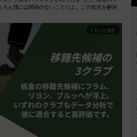
ちろん僕には関係のないことだよ。この状況を解決
。
もっと読む
arrow_forward_ios