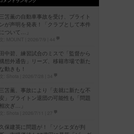
コメントランキング
三笘薫の自動車事故を受け、ブライト
ンが声明を発表！「クラブとして本件
について…」
文: MOUNT | 2026/7/9 |
44
田中碧、練習試合のミスで「監督から
構想外通告」リーズ、移籍市場で新た
な動きも！
文: Shota | 2026/7/28 |
34
三笘薫、事故により「去就に新たな不
安」ブライトン退団の可能性も「問題
相次ぎ…」
文: Shota | 2026/7/11 |
27
久保建英に問題が！「ソシエダが判