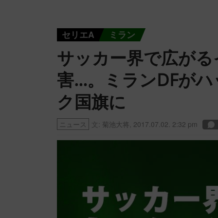
セリエA
ミラン
サッカー界で広がる
害…。ミランDFが
ク国旗に
ニュース
文:
菊池大将
,
2017.07.02. 2:32 pm