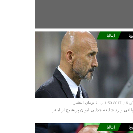
وپا
ایتالیا
2 1:53 ب.ظ
زمان انتشار:
لتی و رد شایعه جدایی ایوان پریشیچ از اینتر
وپا
ایتالیا