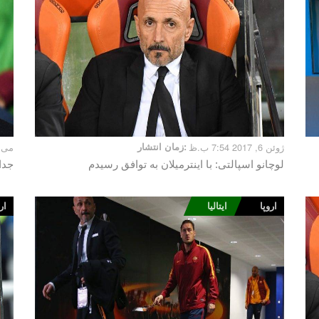
ژوئن 6, 2017 7:54 ب.ظ
زمان انتشار:
می 30, 2017 12:50 ب
لوچانو اسپالتی: با اینترمیلان به توافق رسیدم
جدا
اروپا
ایتالیا
ار