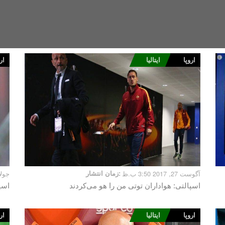
اروپا
ایتالیا
ار
آگوست 27, 2017 3:50 ب.ظ
زمان انتشار:
جولای 16, 017
اسپالتی: هواداران توتی من را هو می‌کردند
اسپا
اروپا
ایتالیا
ار