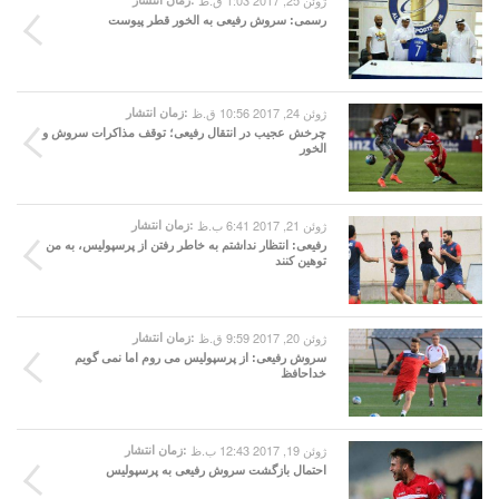
ژوئن 25, 2017 1:03 ق.ظ
رسمی: سروش رفیعی به الخور قطر پیوست
ژوئن 24, 2017 10:56 ق.ظ
زمان انتشار:
چرخش عجیب در انتقال رفیعی؛ توقف مذاکرات سروش و
الخور
ژوئن 21, 2017 6:41 ب.ظ
زمان انتشار:
رفیعی: انتظار نداشتم به خاطر رفتن از پرسپولیس، به من
توهین کنند
ژوئن 20, 2017 9:59 ق.ظ
زمان انتشار:
سروش رفیعی: از پرسپولیس می روم اما نمی گویم
خداحافظ
ژوئن 19, 2017 12:43 ب.ظ
زمان انتشار:
احتمال بازگشت سروش رفیعی به پرسپولیس