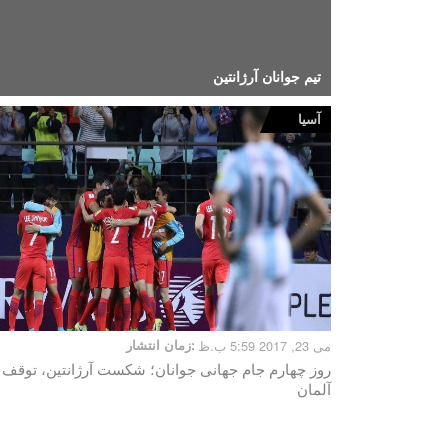
تیم جوانان آرژانتین
آسیا
می 23, 2017 5:59 ب.ظ
زمان انتشار:
روز چهارم جام جهانی جوانان؛ شکست آرژانتین، توقف
آلمان