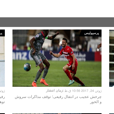
پرسپولیس
پر
ژوئن 24, 2017 10:56 ق.ظ
زمان انتشار:
ژوئن 21, 2017 
چرخش عجیب در انتقال رفیعی؛ توقف مذاکرات سروش
رفی
و الخور
توه