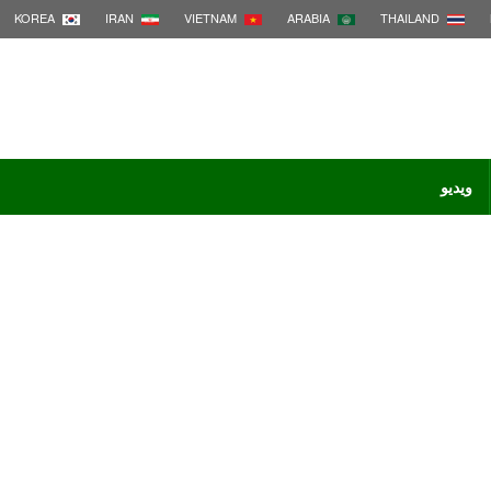
KOREA
IRAN
VIETNAM
ARABIA
THAILAND
ویدیو