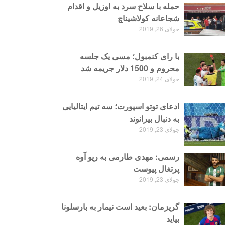
حمله با سلاح سرد به اوزیل و اقدام
شجاعانه کولاشیناچ
جولای 26, 2019
با رای کنمبول؛ مسی یک جلسه
محروم و 1500 دلار جریمه شد
جولای 24, 2019
ادعای توتو اسپورت؛ سه تیم ایتالیایی
به دنبال بیرانوند
جولای 23, 2019
رسمی: مهدی طارمی به ریو آوه
پرتغال پیوست
جولای 23, 2019
گریزمان: بعید است نیمار به بارسلونا
بیاید