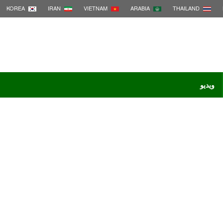
KOREA
IRAN
VIETNAM
ARABIA
THAILAND
ویدیو