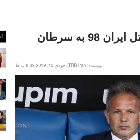
میهایلوویچ تایید کرد؛ قاتل ایران 98 به سرطان
آخ
نویسنده:
TRB Iran
,
جولای 13, 2019 8:39 ب.ظ