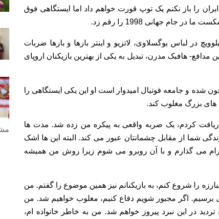
ایران را باز نکنم یک توپ قورت خواهم داد اما ایستگاهی فوق
ر جام جهانی 1998 را رقم زد.
ویچ در لباس یوگسلاوی، لاتزیو و اینتر بارها و بارها ضربات
ن مدافع- هافبک مدرن، تبدیل به یکی از بهترین بازیکنان اروپای
خون شده و جامعه فوتبال امیدوار است او این یکی ایستگاهی را
ن های بزرگ مغلوب کند.
دریافت کردم، یک ضربه واقعی به پیکره من زده شد. مدت ها
مشا
دگی شما از مقابل چشمانتان عبور می کند. البته این ها اشک
ترام می گذارم و با آن روبرو می شوم زیرا روش من همیشه
بارزه را شروع کنم، به بازیکنانم نیز همین موضوع را گفتم. من
وزی برسیم. اگر مجبور شویم دفاع کنیم، مغلوب خواهیم شد. من
ن تردید در این نبرد پیروز خواهم شد. من به خاطر خانواده ام،