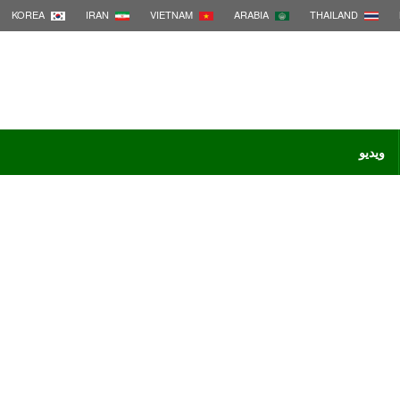
KOREA
IRAN
VIETNAM
ARABIA
THAILAND
ویدیو