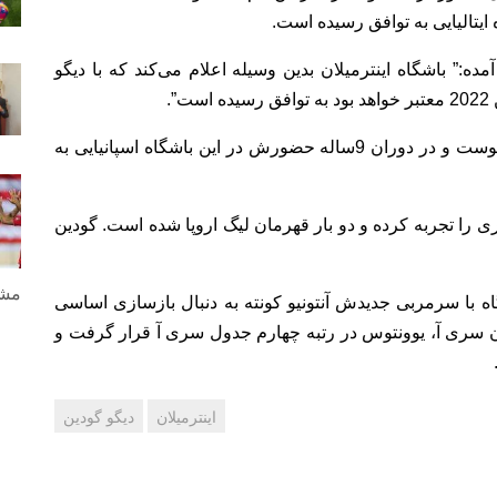
ه ایتالیایی به توافق رسیده است.
ه:” باشگاه اینترمیلان بدین وسیله اعلام می‌کند که با دیگو
گودین در سال 2010 از ویارئال به اتلتیکو مادرید پیوست و در دوران 9ساله حضورش در این باشگاه اسپانیایی به
ل‌ری را تجربه کرده و دو بار قهرمان لیگ اروپا شده است. گودین
مشا
اه با سرمربی جدیدش آنتونیو کونته به دنبال بازسازی اساسی
 امتیاز کمتر از قهرمان سری آ، یوونتوس در رتبه چهارم جدول سری آ قرار گرفت و
اینترمیلان
دیگو گودین