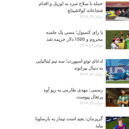
حمله با سلاح سرد به اوزیل و اقدام
شجاعانه کولاشیناچ
جولای 26, 2019
با رای کنمبول؛ مسی یک جلسه
محروم و 1500 دلار جریمه شد
جولای 24, 2019
ادعای توتو اسپورت؛ سه تیم ایتالیایی
به دنبال بیرانوند
جولای 23, 2019
رسمی: مهدی طارمی به ریو آوه
پرتغال پیوست
جولای 23, 2019
گریزمان: بعید است نیمار به بارسلونا
بیاید