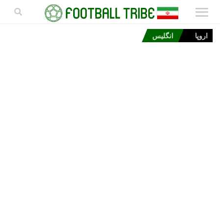
اروپا
انگلیس