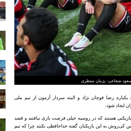
سعود شجاعی- پژمان منتظری
ل ترایب- بعد از جام جهانی روسیه 2018 به یکباره رضا قوچان نژاد و البته سردار آزمون از تیم ملی
ن ایجاد شود.
کان دژاگه، مسعود شجاعی و پژمان منتظری 3 بازیکنی هستند که در روسیه خیلی فرصت بازی نیافتند و قصد
س کی‌روش به این بازیکنان گفته خداحافظی نکنند چرا که تیم