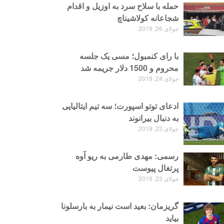
حمله با سلاح سرد به اوزیل و اقدام
شجاعانه کولاشیناچ
جولای 26, 2019
با رای کنمبول؛ مسی یک جلسه
محروم و 1500 دلار جریمه شد
جولای 24, 2019
ادعای توتو اسپورت؛ سه تیم ایتالیایی
به دنبال بیرانوند
جولای 23, 2019
رسمی: مهدی طارمی به ریو آوه
پرتغال پیوست
جولای 23, 2019
گریزمان: بعید است نیمار به بارسلونا
بیاید