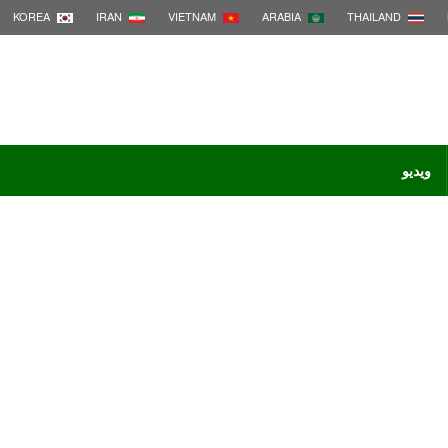
KOREA
IRAN
VIETNAM
ARABIA
THAILAND
ویدیو