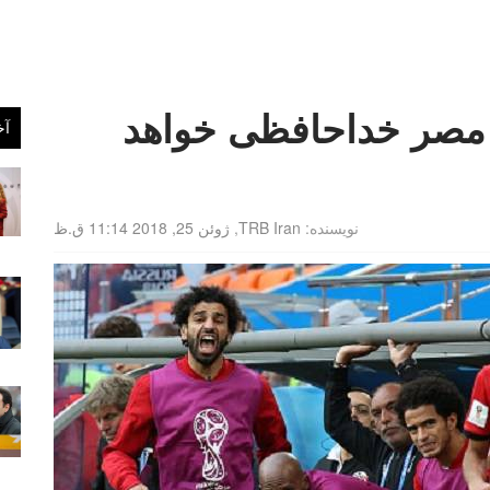
 مصر خداحافظی خواهد
آخ
نویسنده:
TRB Iran
,
ژوئن 25, 2018 11:14 ق.ظ