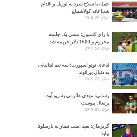
حمله با سلاح سرد به اوزیل و اقدام
شجاعانه کولاشیناچ
جولای 26, 2019
با رای کنمبول؛ مسی یک جلسه
محروم و 1500 دلار جریمه شد
جولای 24, 2019
ادعای توتو اسپورت؛ سه تیم ایتالیایی
به دنبال بیرانوند
جولای 23, 2019
رسمی: مهدی طارمی به ریو آوه
پرتغال پیوست
جولای 23, 2019
گریزمان: بعید است نیمار به بارسلونا
بیاید