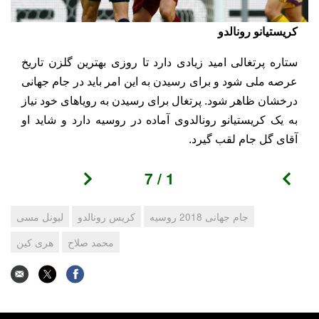
ل
کریستیانو رونالدو
آ
ستاره پرتغالی امید زیادی دارد تا روزی بهترین گلزن تاریخ
ب
عرصه ملی شود و برای رسیدن به این امر باید در جام جهانی
گ
درخشان ظاهر شود. پرتغال برای رسیدن به رویاهای خود نیاز
ف
به یک کریستیانو رونالدوی آماده در روسیه دارد و شاید او
ج
آقای گل جام لقب گیرد.
7
/
1
جام جهانی 2018 روسیه
کریس رونالدو
لیونل مسی
محمد صلاح
هری کین