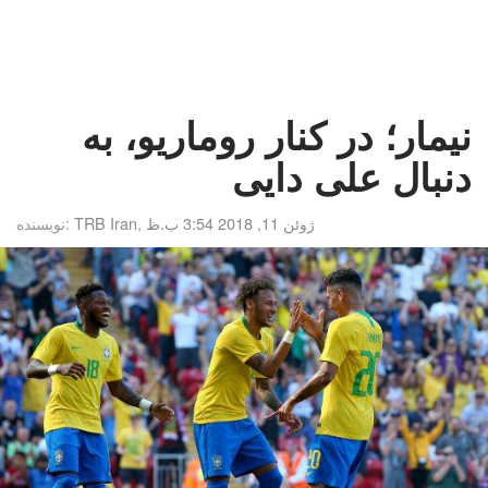
نیمار؛ در کنار روماریو، به
دنبال علی دایی
ژوئن 11, 2018 3:54 ب.ظ
,
TRB Iran
نویسنده: