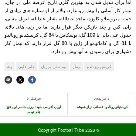
اما برای تبدیل شدن به بهترین گلزن تاریخ عرصه ملی در جان،
نیمار کار آسانی را پیش رو ندارد. بالاتر از او ستاره های زیادی از
جمله میروسلاو کلوزه، ماجد عبدالله، بشار عبدالله، لیونل مسی،
رابی کین و چند بازیکن دیگر قرار دارند اما در رتبه های بالای
جدول علی دایی با 109 گل، پوشکاش با 84 گل، کریستیانو رونالدو
با 81 گل و کاماتومو از ژاپن با 80 گل قرار دارند که نیمار کار
دشواری برای رسیدن به آنها پیش رو دارد.
کریس رونالدو
نیمار
تیم ملی برزیل
علی دایی
پله
خبر بعدی
خبر قبلی
کریستیانو رونالدو؛ عصبانی تر از همیشه
ایران آخر می شود؛ برزیل شانس اول فتح
جام جهانی
© 2026 Copyright Football Tribe