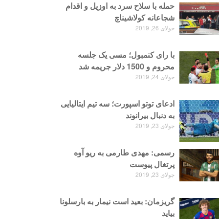
حمله با سلاح سرد به اوزیل و اقدام
شجاعانه کولاشیناچ
جولای 26, 2019
با رای کنمبول؛ مسی یک جلسه
محروم و 1500 دلار جریمه شد
جولای 24, 2019
ادعای توتو اسپورت؛ سه تیم ایتالیایی
به دنبال بیرانوند
جولای 23, 2019
رسمی: مهدی طارمی به ریو آوه
پرتغال پیوست
جولای 23, 2019
گریزمان: بعید است نیمار به بارسلونا
بیاید