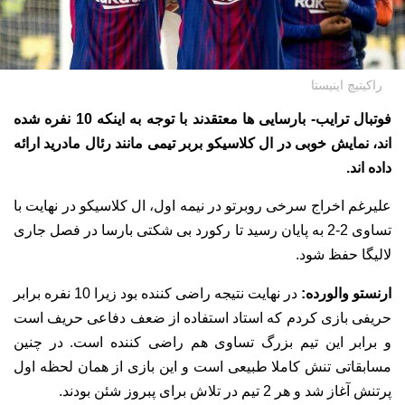
راکیتیچ اینیستا
فوتبال ترایب- بارسایی ها معتقدند با توجه به اینکه 10 نفره شده
اند، نمایش خوبی در ال کلاسیکو بربر تیمی مانند رئال مادرید ارائه
داده اند.
علیرغم اخراج سرخی روبرتو در نیمه اول، ال کلاسیکو در نهایت با
تساوی 2-2 به پایان رسید تا رکورد بی شکتی بارسا در فصل جاری
لالیگا حفظ شود.
ارنستو والورده:
در نهایت نتیجه راضی کننده بود زیرا 10 نفره برابر
حریفی بازی کردم که استاد استفاده از ضعف دفاعی حریف است
و برابر این تیم بزرگ تساوی هم راضی کننده است. در چنین
مسابقاتی تنش کاملا طبیعی است و این بازی از همان لحظه اول
پرتنش آغاز شد و هر 2 تیم در تلاش برای پبروز شئن بودند.