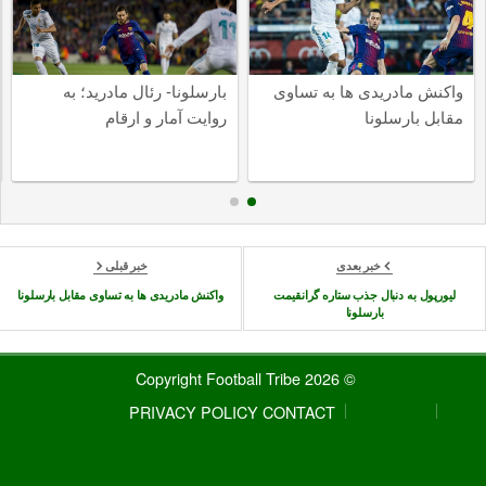
واکنش مادریدی ها به تساوی
بارسلونا- رئال مادرید؛ به
مقابل بارسلونا
روایت آمار و ارقام
خبر بعدی
خبر قبلی
لیورپول به دنبال جذب ستاره گرانقیمت
واکنش مادریدی ها به تساوی مقابل بارسلونا
بارسلونا
© 2026 Copyright Football Tribe
PRIVACY POLICY
CONTACT