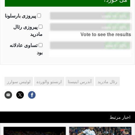
پیروزی بارسلونا
14 votes
-
31%
پیروزی رئال
31 votes
-
30%
مادرید
Vote to see the results
تساوی عادلانه
1 vote
-
32%
بود
رئال مادرید
آندرس اینیستا
ارنستو والورده
لوئیس سوارز
اخبار مرتبط