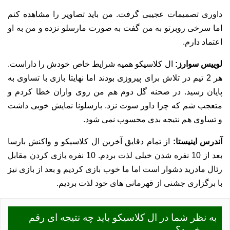
داوری تصمیمات عجیبی گرفت. من باید تصاویر را مشاهده کنم
اما سرخی روبرتو به من گفت به صورت مارسلو نزده و من به او
اعتماد دارم.
لوییس سوارز:
ال کلاسیکو همیه شرایط خاص خودش را داراست.
هر 2 تیم در تلاش برای پیروزی بودند اما نهایتا بازی با تساوی به
پایان رسید. در صحنه گل دوم هم من روی واران خطا کردم و
متعجب شم که چرا داور سوت نزد. بارسلونا نمایش خوبی داشت
و تساوی هم نتیجه بدی محسوب نمی شود.
آندرس اینیستا:
از تمام دقایق آخرین ال کلاسیکو و واکنش بارسا
بعد از 10 نفره شدن خیلی لذت بردم. 10 نفره بازی کردن مقابل
رئال مادرید دشوار است اما ما خوب بازی کردیم و بعد از بازی نیز
با برگزاری جشنی از قهرمانی های خود لذت بردیم.
به نظر شما در ال کلاسیکو باید چه نتیجه ای رقم
می خورد؟