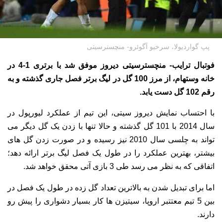
پپ گواردیولا، سرخیو آگوئرو- منچسترسیتی
فوتبال ترایب- منچسترسیتی دیروز موفق شد با برتری 1-4 در
خانه وستهام، از مرز 100 گل در لیگ برتر فصل جاری گذشته و به
رقم 102 گل دست یابد.
با احتساب نمایش دیروز سیتی، این تیم از عملکرد لیورپول در
سال 2014 با 101 گل گذشته و حالا تنها با زدن یک گل دیگر می
تواند به چلسی سال 2010 نیز رسیده و در صورت زدن گل های
بیشتر، بهترین عملکرد را در طول یک فصل لیگ برتر ارائه دهد؛
اتفاقی که به نظر می رسد طی 3 بازی آتی محقق خواهد شد.
اما برای تبدیل شدن به بالاترین تعداد گل زده در طول یک فصل در
بین 5 تیم معتتبر اروپا، سیتیزن ها کار بسیار دشواری را پیش رو
دارند.