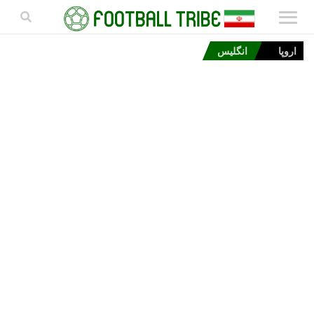
اروپا
انگلیس