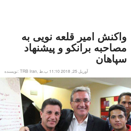
واکنش امیر قلعه نویی به
مصاحبه برانکو و پیشنهاد
سپاهان
آوریل 25, 2018 11:10 ب.ظ
,
TRB Iran
نویسنده: