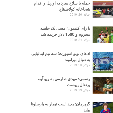
حمله با سلاح سرد به اوزیل و اقدام
شجاعانه کولاشیناچ
جولای 26, 2019
با رای کنمبول؛ مسی یک جلسه
محروم و 1500 دلار جریمه شد
جولای 24, 2019
ادعای توتو اسپورت؛ سه تیم ایتالیایی
به دنبال بیرانوند
جولای 23, 2019
رسمی: مهدی طارمی به ریو آوه
پرتغال پیوست
جولای 23, 2019
گریزمان: بعید است نیمار به بارسلونا
بیاید