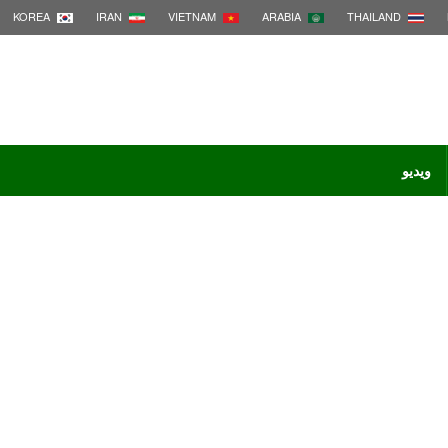
KOREA
IRAN
VIETNAM
ARABIA
THAILAND
ویدیو