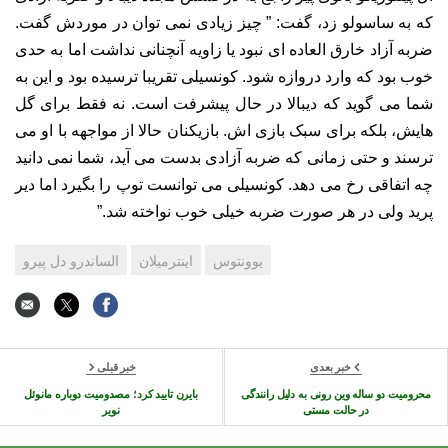
که به ساسولو زد، گفت: ” چیز زیادی نمی توان در موردش گفت.
ضربه آزاد خارق العاده ای نبود یا زاویه آنچنانی نداشت اما به حدی
خوب بود که وارد دروازه شود. کونسیلی تقریبا ترسیده بود و این به
شما می گوید که دیبالا در حال پیشرفت است. نه فقط برای گل
هایش، بلکه برای سبک بازی اش. بازیکنان حالا از مواجهه با او می
ترسند و حتی زمانی که ضربه آزادی بدست می آید، شما نمی دانید
چه اتفاقی رخ می دهد. کونسیلی می توانست توپ را بگیرد اما دیر
پرید ولی در هر صورت ضربه خیلی خوب نواخته شد.”
یوونتوس
اینترمیلان
الساندرو دل پیرو
خبر بعدی
خبر قبلی
محرومیت دو ساله وین رونی به دلیل رانندگی
بایرن تایید کرد؛ مصدومیت دوباره مانوئل
در حالت مستی
نویر