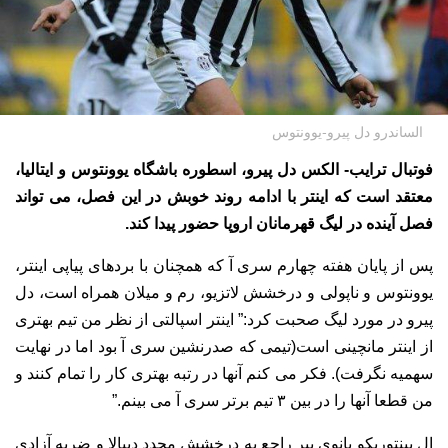
الساندرو دل پیرو-یوونتوس
فوتبال ترایب- الکس دل پیرو، اسطوره باشگاه یوونتوس و ایتالیا،
معتقد است که اینتر با ادامه روند خوبش در این فصل، می تواند
فصل آینده در لیگ قهرمانان اروپا حضور پیدا کند.
پس از پایان هفته چهارم سری آ که همچنان با بردهای پیاپی اینتر،
یوونتوس و ناپولی و درخشش لاتزیو، رم و میلان همراه است، دل
پیرو در مورد لیگ صحبت کرد:
” اینتر اسپالتی از نظر من تیم بهتری
از اینتر مانچینی است(تیمی که صدرنشین سری آ بود اما در نهایت
سهمیه نگرفت). فکر می کنم آنها در رتبه بهتری کار را تمام کنند و
من قطعا آنها را در بین ۳ تیم برتر سری آ می بینم.”
ال پینتوریکو بانوی پیر راجع به درخشش مجدد دیبالا و ضربه آزادی