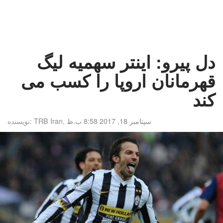
دل پیرو: اینتر سهمیه لیگ
قهرمانان اروپا را کسب می
کند
سپتامبر 18, 2017 8:58 ب.ظ
,
TRB Iran
نویسنده: