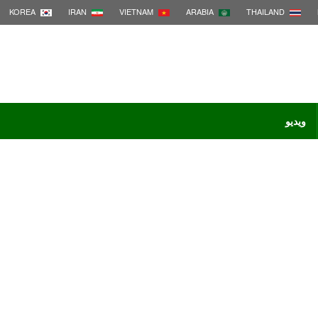
KOREA
IRAN
VIETNAM
ARABIA
THAILAND
ویدیو