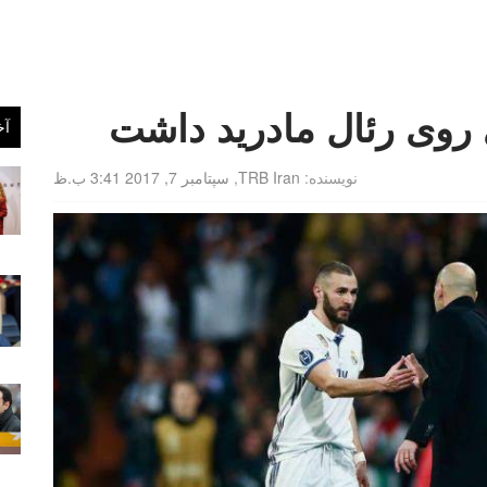
دی روی رئال مادرید داشت
آخ
نویسنده:
TRB Iran
,
سپتامبر 7, 2017 3:41 ب.ظ