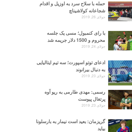
حمله با سلاح سرد به اوزیل و اقدام
شجاعانه کولاشیناچ
جولای 26, 2019
با رای کنمبول؛ مسی یک جلسه
محروم و 1500 دلار جریمه شد
جولای 24, 2019
ادعای توتو اسپورت؛ سه تیم ایتالیایی
به دنبال بیرانوند
جولای 23, 2019
رسمی: مهدی طارمی به ریو آوه
پرتغال پیوست
جولای 23, 2019
گریزمان: بعید است نیمار به بارسلونا
بیاید