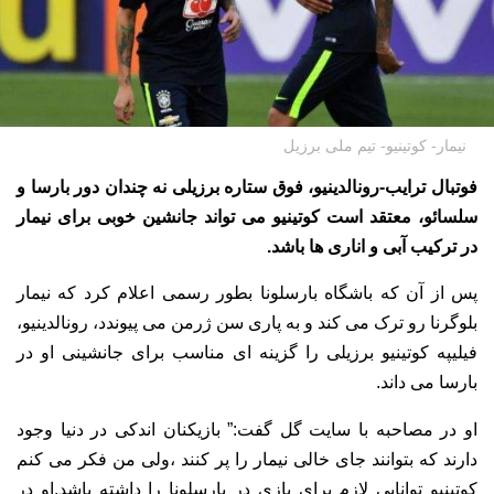
نیمار- کوتینیو- تیم ملی برزیل
فوتبال ترایب-رونالدینیو، فوق ستاره برزیلی نه چندان دور بارسا و
سلسائو، معتقد است کوتینیو می تواند جانشین خوبی برای نیمار
در ترکیب آبی و اناری ها باشد.
پس از آن که باشگاه بارسلونا بطور رسمی اعلام کرد که نیمار
بلوگرنا رو ترک می کند و به پاری سن ژرمن می پیوندد، رونالدینیو،
فیلیپه کوتینیو برزیلی را گزینه ای مناسب برای جانشینی او در
بارسا می داند.
او در مصاحبه با سایت گل گفت:” بازیکنان اندکی در دنیا وجود
دارند که بتوانند جای خالی نیمار را پر کنند ،ولی من فکر می کنم
کوتینیو توانایی لازم برای بازی در بارسلونا را داشته باشد.او در