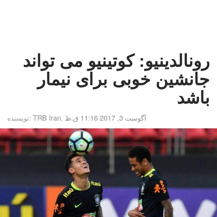
رونالدینیو: کوتینیو می تواند
جانشین خوبی برای نیمار
باشد
آگوست 3, 2017 11:16 ق.ظ
,
TRB Iran
نویسنده: