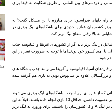
لی و دردسرهای بین المللی از طریق شکایت به فیفا برای
ی راه حلهای فدراسیون برای مبارزه با این مشکل گفت:” به
برتر کشورمان قوانین جدیدی برای باشگاه‌‌های لیگ برتری در
انی به بالا رفتن سطح لیگ برتر کند.
 شاغل در لیگ برتر باید اگر از کشورهای آفریقا و اقیانوسه جذب
ی یا امید کشور خود بودند.اما با توجه به ضرورت تغیر در این
ضع شود.
مشا
از قاره‌های آسیا، اقیانوسیه و آفریقا می‌توانند جذب باشگاه های
 و بزرگسالان علاوه بر ملی‌پوش بودن به بازی هم گرفته شده
نی که از قاره‌ ی اروپا، جذب باشگاه‌های لیگ برتری می‌شوند
نیز باید در دو فصل گذشته در لیگ‌های A و B علاو ه بر عضویت داشتن، حداقل 10 بازی انجام داده باشند. قبلاً به این
شکل بود که بازیکنان این قاره‌ها چنانچه کارت بازی در لیگ A و B کشورشان را داشتند، برای ورورد به لیگ برتر