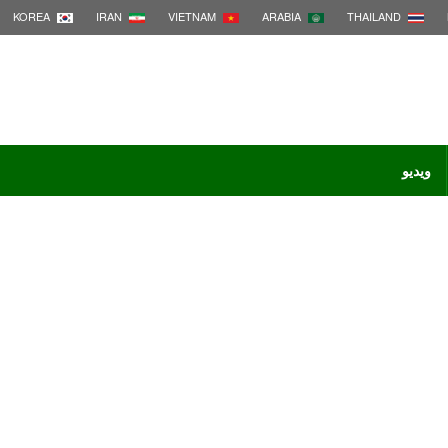
KOREA
IRAN
VIETNAM
ARABIA
THAILAND
ویدیو