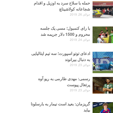
حمله با سلاح سرد به اوزیل و اقدام
شجاعانه کولاشیناچ
جولای 26, 2019
با رای کنمبول؛ مسی یک جلسه
محروم و 1500 دلار جریمه شد
جولای 24, 2019
ادعای توتو اسپورت؛ سه تیم ایتالیایی
به دنبال بیرانوند
جولای 23, 2019
رسمی: مهدی طارمی به ریو آوه
پرتغال پیوست
جولای 23, 2019
گریزمان: بعید است نیمار به بارسلونا
بیاید