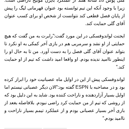
ملی پوش 28 ساله هلند از عملکرد بایرن مونیخ ناراضی است.
زیرا با وجود آنکه این تیم توانسته بود عنوان قهرمانی لیگ را پیش
از پایان فصل قطعی کند نتوانست از شخص او برای کسب عنوان
آقای گلی حمایت کند.
ایجنت لواندوفسکی در این مورد گفت:”رابرت به من گفت که هیچ
حمایتی از او نشد و سرمربی هم در بازی آخر کمکی به او نکرد تا
بتواند عنوان آقای گلی فصل را به دست آورد. من تا به حال او را
اینطور ناامید ندیده بودم. او واقعا امید داشت که تیم از او حمایت
کند.”
لواندوفسکی پیش از این در اوایل ماه عصبانیت خود را ابراز کرده
بود و در مصاحبه با ESPN گفته بود:”الان دیگر عصبانی نیستم اما
اوایل بسیار آزاردهنده و ناراحت کننده بود. شاید به این دلیل بود که
از روشی که تیم از من حمایت کرد راضی نبودم. بلافاصله بغعد از
بازی آخر بسیار عصبانی بودم و از عملکرد تیمم بسیار ناراحت و
ناامید بودم.”