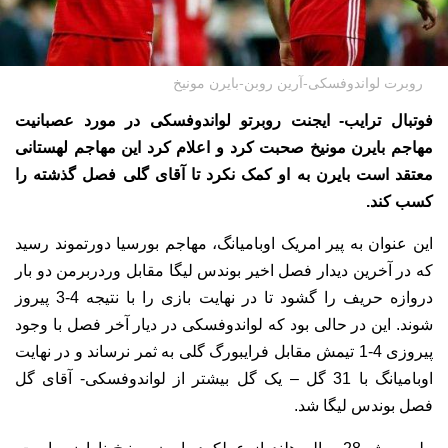
روبرت لواندوفسکی-آرین روبن-بایرن مونیخ
فوتبال ترایب- ایجنت روبرتو لواندوفسکی در مورد عصبانیت
مهاجم بایرن مونیخ صحبت کرد و اعلام کرد این مهاجم لهستانی
معتقد است بایرن به او کمک نکرد تا آقای گلی فصل گذشته را
کسب کند.
این عنوان به پیر امریک اوبامیانگ، مهاجم بورسیا دورتموند رسید
که در آخرین دیدار فصل اخیر بوندس لیگا مقابل وردربرمن دو بار
دروازه حریف را گشود تا در نهایت بازی را با نتیجه 4-3 پیروز
شوند. این در حالی بود که لواندوفسکی در دیار آخر فصل با وجود
پیروزی 4-1 تیمش مقابل فرایبورگ گلی به ثمر نرساند و در نهایت
اوبامیانگ با 31 گل – یک گل بیشتر از لواندوفسکی- آقای گل
فصل بوندس لیگا شد.