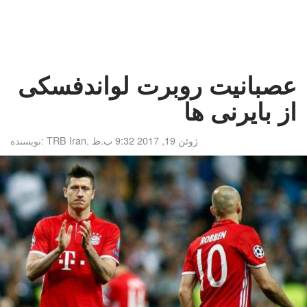
عصبانیت روبرت لواندفسکی
از بایرنی ها
ژوئن 19, 2017 9:32 ب.ظ
,
TRB Iran
نویسنده: