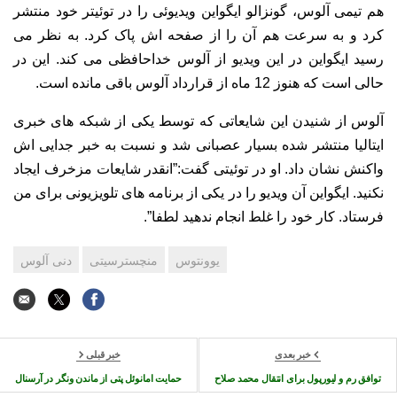
هم تیمی آلوس، گونزالو ایگواین ویدیوئی را در توئیتر خود منتشر
کرد و به سرعت هم آن را از صفحه اش پاک کرد. به نظر می
رسید ایگواین در این ویدیو از آلوس خداحافظی می کند. این در
حالی است که هنوز 12 ماه از قرارداد آلوس باقی مانده است.
آلوس از شنیدن این شایعاتی که توسط یکی از شبکه های خبری
ایتالیا منتشر شده بسیار عصبانی شد و نسبت به خبر جدایی اش
واکنش نشان داد. او در توئیتی گفت:”انقدر شایعات مزخرف ایجاد
نکنید. ایگواین آن ویدیو را در یکی از برنامه های تلویزیونی برای من
فرستاد. کار خود را غلط انجام ندهید لطفا”.
یوونتوس
منچسترسیتی
دنی آلوس
خبر بعدی
خبر قبلی
توافق رم و لیورپول برای انتقال محمد صلاح
حمایت امانوئل پتی از ماندن ونگر در آرسنال