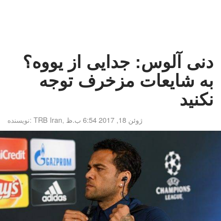
دنی آلوس: جدایی از یووه؟
به شایعات مزخرف توجه
نکنید
ژوئن 18, 2017 6:54 ب.ظ
,
TRB Iran
نویسنده: