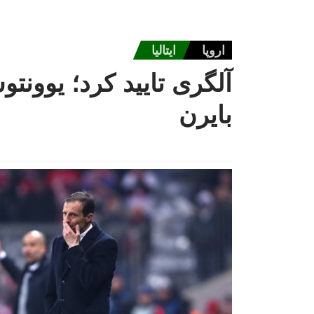
اروپا
ایتالیا
آلگری تایید کرد؛ یوونتو
بایرن