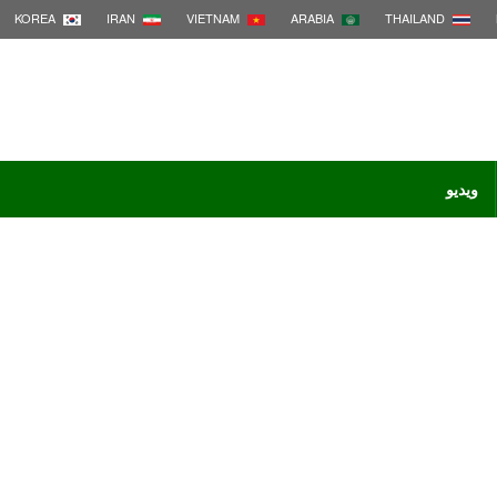
KOREA
IRAN
VIETNAM
ARABIA
THAILAND
ویدیو