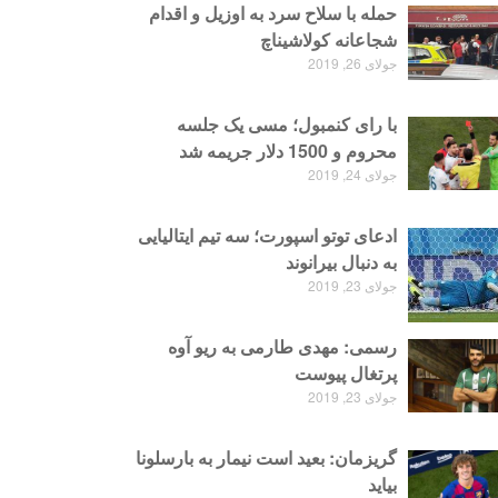
حمله با سلاح سرد به اوزیل و اقدام
شجاعانه کولاشیناچ
جولای 26, 2019
با رای کنمبول؛ مسی یک جلسه
محروم و 1500 دلار جریمه شد
جولای 24, 2019
ادعای توتو اسپورت؛ سه تیم ایتالیایی
به دنبال بیرانوند
جولای 23, 2019
رسمی: مهدی طارمی به ریو آوه
پرتغال پیوست
جولای 23, 2019
گریزمان: بعید است نیمار به بارسلونا
بیاید