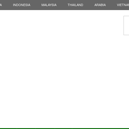
A
INDONESIA
MALAYSIA
THAILAND
ARABIA
VIETNA