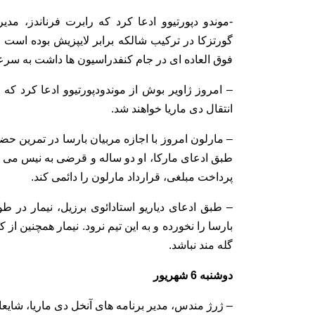
-موندو دپورتیوو ادعا کرد که رابرت فرناندز، م
گورتزکا در ترکیب شالکه برابر لایپزیش بوده است
فوق العاده ای در جام کنفدراسیون ها داشت به سرعت 
– امروز ژاویر بوش از موندودپورتیوو ادعا کرد ک
انتقال دی ماریا خواهند شد.
– مارلون امروز با اجازه مربیان بارسا در تمرین حضو
طبق ادعای مارکا، او دو ساله و قرضی به نیس می پیو
پرداخت مبلغی، قرارداد مارلون را دائمی کند.
– طبق ادعای دیاریو استادائوی برزیل، نیمار در 
بارسا را نخورده و به این تیم نرود. نیمار همچنین از
گله مند نباشد.
دوشنبه 6 شهریور
– ژرژ مندس، مدیر برنامه های آنخل دی ماریا، شایعات 