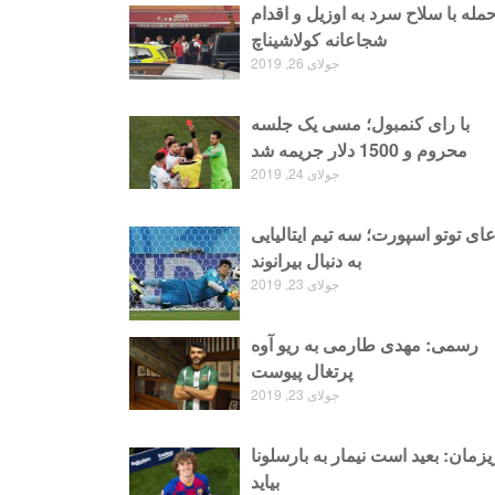
مله با سلاح سرد به اوزیل و اقدام
شجاعانه کولاشیناچ
جولای 26, 2019
با رای کنمبول؛ مسی یک جلسه
محروم و 1500 دلار جریمه شد
جولای 24, 2019
عای توتو اسپورت؛ سه تیم ایتالیایی
به دنبال بیرانوند
جولای 23, 2019
رسمی: مهدی طارمی به ریو آوه
پرتغال پیوست
جولای 23, 2019
زمان: بعید است نیمار به بارسلونا
بیاید