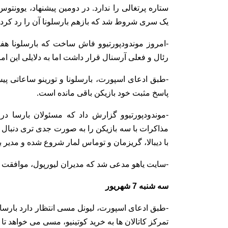
ستاره پرتغالی را ندارد. در دومین پیشنهاد، یو
یک سری شروط شد که بازهم بارسلونا آن را رد کرد.
-امروز موندودپورتیوو فاش ساخت که بارسلونا هف
رئال و فعلی آرسنال قرار داشت اما به دلایلی این ا
-طبق ادعای اسپورت، بارسلونا و تورینو ساعاتی پیش 
پاسخ مثبت خود بازیکن باقی مانده است.
-موندودپورتیوو گزارش داد که مسئولان بارسا در
مذاکرات با سه بازیکن را به صورت جدی تری دنبال 
با دیبالا، گریزمان و توماس لمار شروع شده و مدیر بر
-سایت یاهو مدعی شد که مدیران لیورپول، موافقت خو
سه شنبه 7 شهریور
-طبق ادعای اسپورت، لیونل مسی انتظار دارد بارسا ق
تمرکز کاتالان ها به خرید کوتینیو، مسی می خواهد تا ق