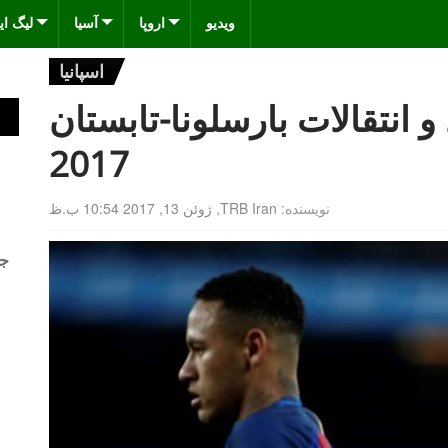
ویدیو
اروپا
آسیا
لیگ ای
اسپانیا
و انتقالات بارسلونا-تابستان
2017
نویسنده:
TRB Iran
,
ژوئن 13, 2017 10:54 ب.ظ
جد