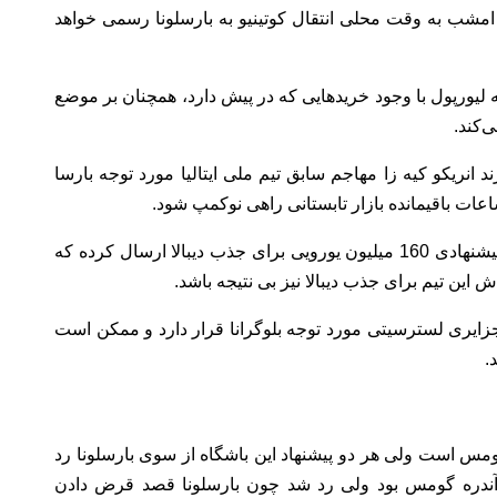
 نشریه سان دقایقی پیش ادعا کرد که ساعت 20 امشب به وقت محلی انتقال کوتینیو به بارسلونا رسمی خواهد
لیورپول با وجود خریدهایی که در پیش دارد، همچنان بر موضع
‌کند.
 انریکو کیه زا مهاجم سابق تیم ملی ایتالیا مورد توجه بارسا
عات باقیمانده بازار تابستانی راهی نوکمپ شود.
– طبق ادعای کوریره دلا اسپورت، بارسا به تازگی پیشنهادی 160 میلیون یورویی برای جذب دیبالا ارسال کرده که
 این تیم برای جذب دیبالا نیز بی نتیجه باشد.
زایری لسترسیتی مورد توجه بلوگرانا قرار دارد و ممکن است
.
مس است ولی هر دو پیشنهاد این باشگاه از سوی بارسلونا رد
آندره گومس بود ولی رد شد چون بارسلونا قصد قرض دادن