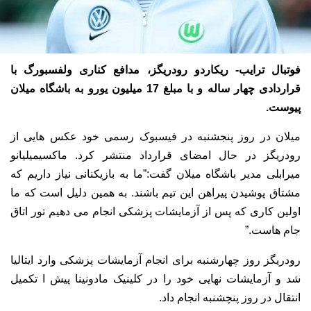
فوتبال ترایب- ریکاردو رودریگز، مدافع کناری ولفسبورگ با
قراردادی چهار ساله و با مبلغ 17 میلیون یورو به باشگاه میلان
پیوست.
میلان در روز پنجشنبه در فیسبوک رسمی خود عکس هایی از
رودریگز در حال امضای قرارداد منتشر کرد. ماکسیمیلیانو
میرابلی مدیر باشگاه میلان گفت:”ما به بازیکنانی نیاز داریم که
مشتاق پوشیدن پیراهن این تیم باشند. به همین دلیل است که ما
اولین کاری که پس از آزمایشات پزشکی انجام می دهیم تور اتاق
جام هاست.”
رودریگز روز چهارشنبه برای انجام آزمایشات پزشکی وارد ایتالیا
شد و آزمایشات نهایی خود را در کلینیک مادونینا پیش ا تکمیل
انتقال در روز پنچشنبه انجام داد.