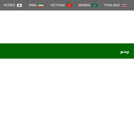
KOREA
IRAN
VIETNAM
ARABIA
THAILAND
ویدیو