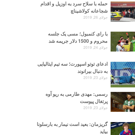
حمله با سلاح سرد به اوزیل و اقدام
شجاعانه کولاشیناچ
جولای 26, 2019
با رای کنمبول؛ مسی یک جلسه
محروم و 1500 دلار جریمه شد
جولای 24, 2019
ادعای توتو اسپورت؛ سه تیم ایتالیایی
به دنبال بیرانوند
جولای 23, 2019
رسمی: مهدی طارمی به ریو آوه
پرتغال پیوست
جولای 23, 2019
گریزمان: بعید است نیمار به بارسلونا
بیاید