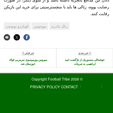
دادن این مدافع باتجربه داشته باشد و از سوی دیگر، در صورت
رضایت یووه، رئالی ها باید با منچسترسیتی برای خرید این بازیکن
رقابت کنند.
رئال مادرید
یوونتوس
لئوناردو بونوچی
خبر بعدی
خبر قبلی
خوشحالی منصوریان از بازگشت امید
سیروس پورموسوی سرمربی فولاد
ابراهیمی به تمرینات
خوزستان شد
© 2026 Copyright Football Tribe
PRIVACY POLICY
CONTACT