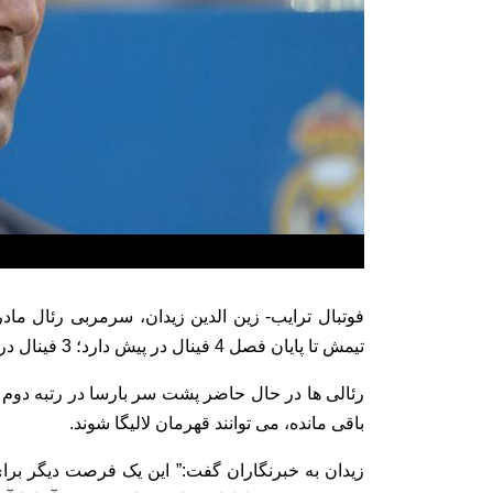
فوتبال ترایب- زین الدین زیدان، سرمربی رئال ماد
تیمش تا پایان فصل 4 فینال در پیش دارد؛ 3 فینال در لالیگا و یکی هم در چمپیونزلیگ مقابل یوونتوس.
باقی مانده، می توانند قهرمان لالیگا شوند.
زیدان به خبرنگاران گفت:” این یک فرصت دیگر برای 