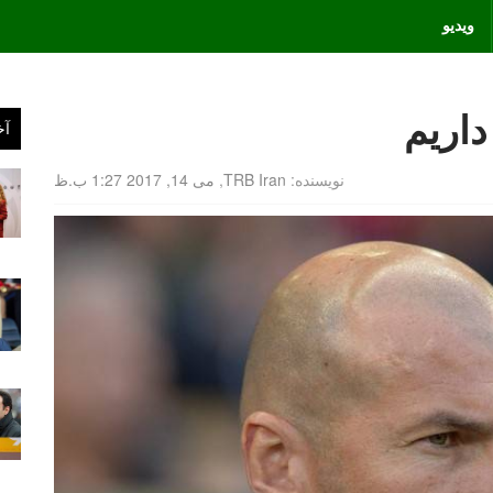
ویدیو
آخ
نویسنده:
TRB Iran
,
می 14, 2017 1:27 ب.ظ