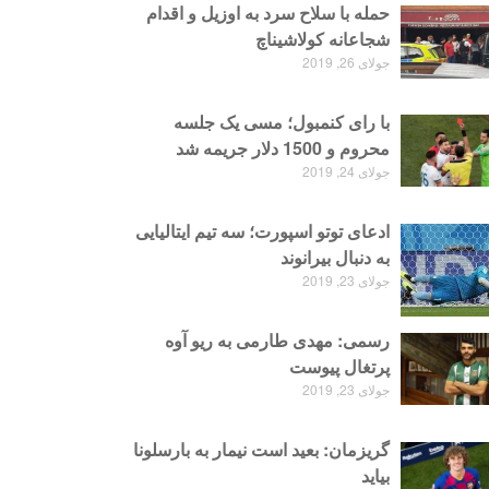
حمله با سلاح سرد به اوزیل و اقدام
شجاعانه کولاشیناچ
جولای 26, 2019
با رای کنمبول؛ مسی یک جلسه
محروم و 1500 دلار جریمه شد
جولای 24, 2019
ادعای توتو اسپورت؛ سه تیم ایتالیایی
به دنبال بیرانوند
جولای 23, 2019
رسمی: مهدی طارمی به ریو آوه
پرتغال پیوست
جولای 23, 2019
گریزمان: بعید است نیمار به بارسلونا
بیاید