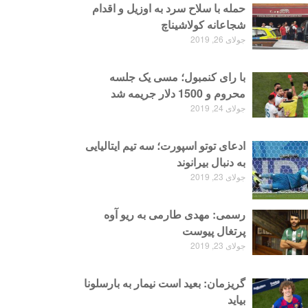
حمله با سلاح سرد به اوزیل و اقدام
شجاعانه کولاشیناچ
جولای 26, 2019
با رای کنمبول؛ مسی یک جلسه
محروم و 1500 دلار جریمه شد
جولای 24, 2019
ادعای توتو اسپورت؛ سه تیم ایتالیایی
به دنبال بیرانوند
جولای 23, 2019
رسمی: مهدی طارمی به ریو آوه
پرتغال پیوست
جولای 23, 2019
گریزمان: بعید است نیمار به بارسلونا
بیاید