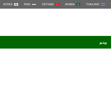
KOREA
IRAN
VIETNAM
ARABIA
THAILAND
ویدیو