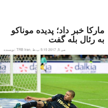
مارکا خبر داد؛ پدیده موناکو
به رئال بله گفت
می 5, 2017 5:15 ب.ظ
,
TRB Iran
نویسنده: