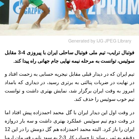
Generated by IJG JPEG Library
فوتبال ترایب- تیم ملی فوتبال ساحلی ایران با پیروزی 4-3 مقابل
سوئیس، توانست به مرحله نیمه نهایی جام جهانی راه پیدا کند.
تیم ایران که در دیدار قبلی مقابل نیجریه حسابی به زحمت افتاد و
در نهایت در ضربات پنالتی به برتری رسید، در دیداری که بامداد
امروز به وقت ایران برگزار شد، نمایش بهتری داشت و توانست
تیم خوب سوئیس را حذف کند.
در وقت اول این دیدار ایران با گل محمد احمدزاده پیش افتاد اما
در وقت دوم تیم سوئیس عملکرد بهتری داشت و سه بار دروازه
ایران را باز کرد. البته محمد احمدزاده هم گل دومش را در این 12
دقیقه به ثمر رساند تا حساب کار 3-2 به سود نایب قهرمان اروپا