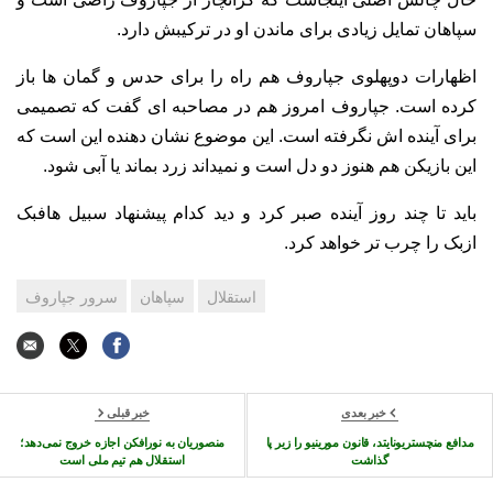
سپاهان تمایل زیادی برای ماندن او در ترکیبش دارد.
اظهارات دوپهلوی جپاروف هم راه را برای حدس و گمان ها باز
کرده است. جپاروف امروز هم در مصاحبه ای گفت که تصمیمی
برای آینده اش نگرفته است. این موضوع نشان دهنده این است که
این بازیکن هم هنوز دو دل است و نمیداند زرد بماند یا آبی شود.
باید تا چند روز آینده صبر کرد و دید کدام پیشنهاد سبیل هافبک
ازبک را چرب تر خواهد کرد.
استقلال
سپاهان
سرور جپاروف
خبر بعدی
خبر قبلی
مدافع منچستریونایتد، قانون مورینیو را زیر پا
منصوریان به نورافکن اجازه خروج نمی‌دهد؛
گذاشت
استقلال هم تیم ملی است