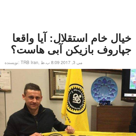
خیال خام استقلال: آیا واقعا
جپاروف بازیکن آبی هاست؟
می 3, 2017 8:09 ب.ظ
,
TRB Iran
نویسنده: