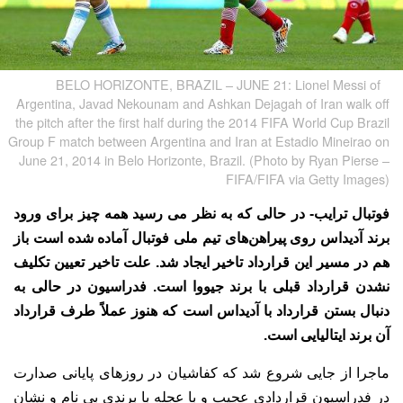
BELO HORIZONTE, BRAZIL – JUNE 21: Lionel Messi of
Argentina, Javad Nekounam and Ashkan Dejagah of Iran walk off
the pitch after the first half during the 2014 FIFA World Cup Brazil
Group F match between Argentina and Iran at Estadio Mineirao on
June 21, 2014 in Belo Horizonte, Brazil. (Photo by Ryan Pierse –
FIFA/FIFA via Getty Images)
فوتبال ترایب- در حالی که به نظر می رسید همه چیز برای ورود
برند آدیداس روی پیراهن‌های تیم ملی فوتبال آماده شده است باز
هم در مسیر این قرارداد تاخیر ایجاد شد. علت تاخیر تعیین تکلیف
نشدن قرارداد قبلی با برند جیووا است. فدراسیون در حالی به
دنبال بستن قرارداد با آدیداس است که هنوز عملاً طرف قرارداد
آن برند ایتالیایی است.
ماجرا از جایی شروع شد که کفاشیان در روزهای پایانی صدارت
در فدراسیون قراردادی عجیب و با عجله با برندی بی نام و نشان