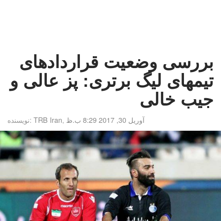
بررسی وضعیت قراردادهای
تیمهای لیگ برتری: پز عالی و
جیب خالی
آوریل 30, 2017 8:29 ب.ظ
,
TRB Iran
نویسنده: