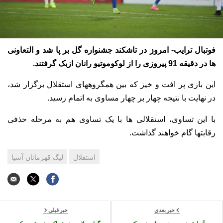
فوتبال ترایب- امروز در تاشکند جشنواره گل بر پا شد و التعاونی
ها در دقیقه 91 پیروزی را از لوکوموتیو رانان ازبک گرفتند.
این بازی پر افت و خیز که بین همگروههای استقلال برگزار شد،
در نهایت با نتیجه چهار بر چهار مساوی به اتمام رسید.
با این تساوی، استقلالی ها با یک تساوی هم به مرحله حذفی
رقابتها گام خواهند گذاشت.
استقلال
لیگ قهرمانان آسیا
خبر بعدی
خبر قبلی
آنچلوتی: ریبری خوب بازی نمی کند
گواردیولا-مورینیو؛ حاکم منچستر چه کسی