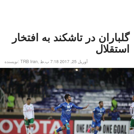
گلباران در تاشکند به افتخار
استقلال
آوریل 25, 2017 7:18 ب.ظ
,
TRB Iran
نویسنده: