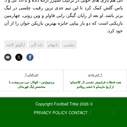
آلی هم بازی های خوبی در ترکیب اسپرز ارائه داده و با 16 گل و 5
پاس گلش کمک کرد تا این تیم جدی ترین رقیب چلسی در لیگ
برتر باشد. او بعد از رایان گیگز، رابی فاولر و وین رونی، چهارمین
بازیکنی است که دو بار پیاپی جایزه بهترین بازیکن جوان را از آن
خود کرد.
چلسی
تاتنهام
دله آلی
انگولو کانته
خبر بعدی
خبر قبلی
همه لحظات فراموش نشدنی ال کلاسیکو؛
پرسپولیس – الهلال: نبرد سرنوشت با
از آرنج مارسلو تا خشم رونالدو
متخصص لیگ قهرمانان
© 2026 Copyright Football Tribe
PRIVACY POLICY
CONTACT