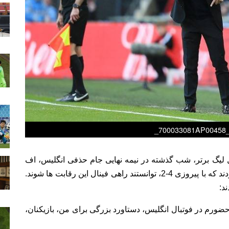
700033081AP00458_C
 لیگ برتر، شب گذشته در نیمه نهایی جام حذفی انگلیس، اف
ای کاپ، به مصاف هم رفتند و در پایان این آبی ها بودند که با پیروزی 4-2، توانستند راهی فینال این رقابت ها شوند.
د:
ضورم در فوتبال انگلیس، دستاورد بزرگی برای من، بازیکنان،