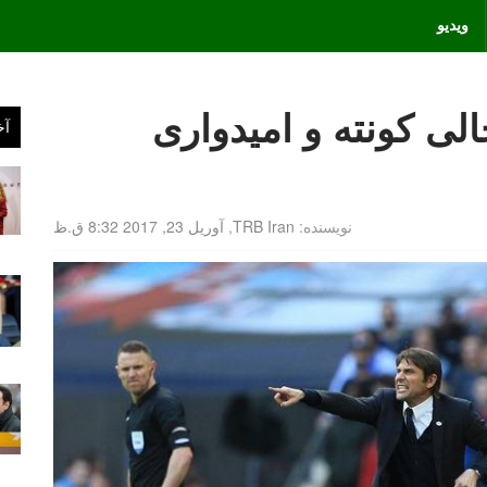
ویدیو
لی کونته و امیدواری
آخ
نویسنده:
TRB Iran
,
آوریل 23, 2017 8:32 ق.ظ