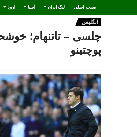
صفحه اصلی
لیگ ایران
آسیا
اروپا
انگلیس
چلسی – تاتنهام؛ خوشحا
پوچتینو