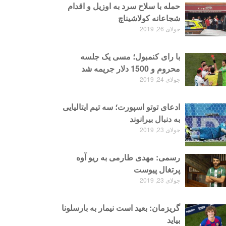
حمله با سلاح سرد به اوزیل و اقدام
شجاعانه کولاشیناچ
جولای 26, 2019
با رای کنمبول؛ مسی یک جلسه
محروم و 1500 دلار جریمه شد
جولای 24, 2019
ادعای توتو اسپورت؛ سه تیم ایتالیایی
به دنبال بیرانوند
جولای 23, 2019
رسمی: مهدی طارمی به ریو آوه
پرتغال پیوست
جولای 23, 2019
گریزمان: بعید است نیمار به بارسلونا
بیاید