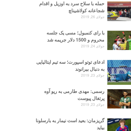
حمله با سلاح سرد به اوزیل و اقدام
شجاعانه کولاشیناچ
جولای 26, 2019
با رای کنمبول؛ مسی یک جلسه
محروم و 1500 دلار جریمه شد
جولای 24, 2019
ادعای توتو اسپورت؛ سه تیم ایتالیایی
به دنبال بیرانوند
جولای 23, 2019
رسمی: مهدی طارمی به ریو آوه
پرتغال پیوست
جولای 23, 2019
گریزمان: بعید است نیمار به بارسلونا
بیاید