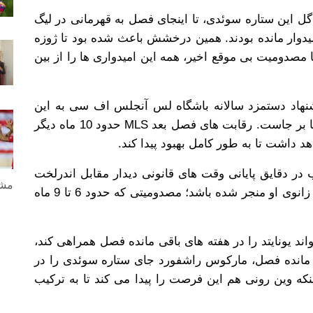
ین خبر بدی برای شیاطین سرخ است که با 28 گل این ستاره سوئدی، تا اینجای فصل به قهرمانی در لیگ
 4 تیم اول لیگ برتر امیدوار مانده بودند. همین درخشش باعث شده بود تا ژوزه
ما مصدومیت بی موقع اخیر، همه این امیدواری ها را از بین
یشنهاد دستمزد سالانه باشگاه لس آنجلس اف سی به این
ستاره سوئدی خبر دادند؛ پیشنهادی که همچنان پا بر جاست. رقابت های فصل بعد MLS حدود 10 ماه دیگر
 داشت تا به طور کامل بهبود پیدا کند.
در دقایق پایانی وقت های قانونی دیدار مقابل اندرلخت
مشا
ایجاد شد، ممکن است به پارگی لیگامنت داخلی زانوی او منجر شده باشد؛ مصدومیتی که حدود 6 تا 9 ماه
اند یونایتد را در هفته های باقی مانده فصل همراهی کند،
ی مانده فصل، مارکوس راشفورد جای ستاره سوئدی را در
که وین رونی هم این فرصت را پیدا می کند تا به ترکیب