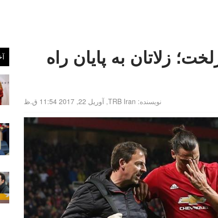
خت؛ زلاتان به پایان راه
آخ
نویسنده:
TRB Iran
,
آوریل 22, 2017 11:54 ق.ظ