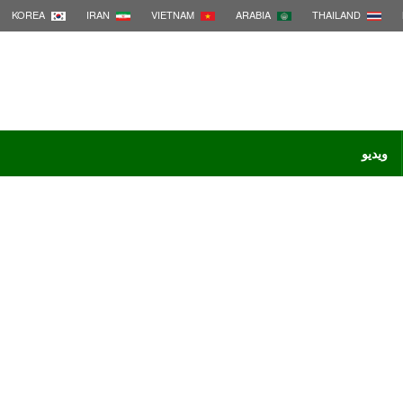
KOREA
IRAN
VIETNAM
ARABIA
THAILAND
ویدیو