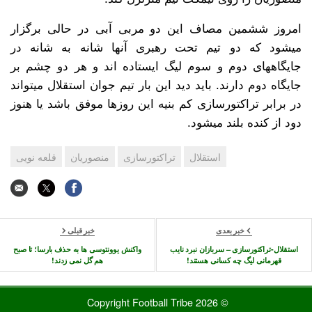
امروز ششمین مصاف این دو مربی آبی در حالی برگزار
میشود که دو تیم تحت رهبری آنها شانه به شانه در
جایگاههای دوم و سوم لیگ ایستاده اند و هر دو چشم بر
جایگاه دوم دارند. باید دید این بار تیم جوان استقلال میتواند
در برابر تراکتورسازی کم بنیه این روزها موفق باشد یا هنوز
دود از کنده بلند میشود.
استقلال
تراکتورسازی
منصوریان
قلعه نویی
خبر بعدی
خبر قبلی
استقلال-تراکتورسازی – سربازان نبرد نایب
واکنش یوونتوسی ها به حذف بارسا؛ تا صبح
قهرمانی لیگ چه کسانی هستند!
هم گل نمی زدند!
© 2026 Copyright Football Tribe