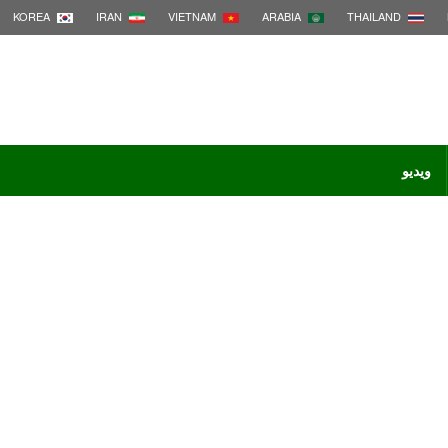
KOREA
IRAN
VIETNAM
ARABIA
THAILAND
ویدیو