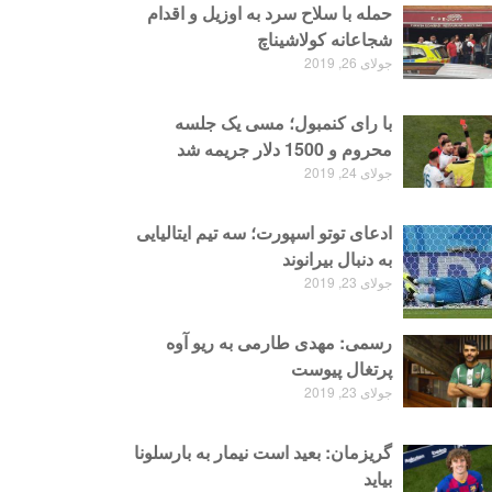
حمله با سلاح سرد به اوزیل و اقدام
شجاعانه کولاشیناچ
جولای 26, 2019
با رای کنمبول؛ مسی یک جلسه
محروم و 1500 دلار جریمه شد
جولای 24, 2019
ادعای توتو اسپورت؛ سه تیم ایتالیایی
به دنبال بیرانوند
جولای 23, 2019
رسمی: مهدی طارمی به ریو آوه
پرتغال پیوست
جولای 23, 2019
گریزمان: بعید است نیمار به بارسلونا
بیاید