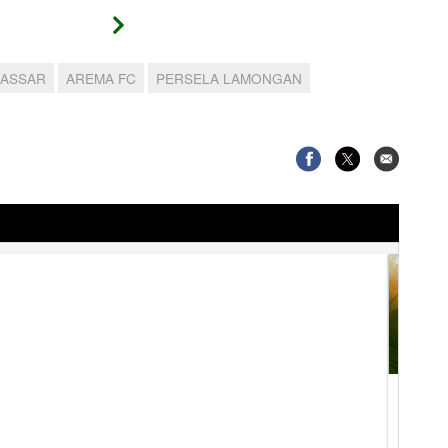
KASSAR
AREMA FC
PERSELA LAMONGAN
Predik