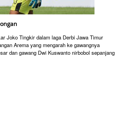
mongan
ar Joko Tingkir dalam laga Derbi Jawa Timur
ndangan Arema yang mengarah ke gawangnya
esar dan gawang Dwi Kuswanto nirbobol sepanjang
Bek
Mesk
dan 
men
gaga
ata
Foto