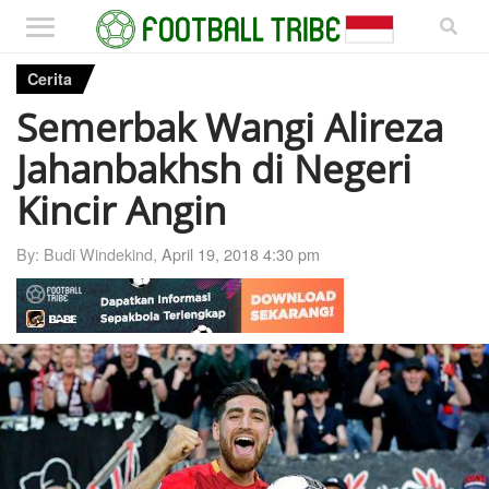
Cerita
Semerbak Wangi Alireza
Jahanbakhsh di Negeri
Kincir Angin
By: Budi Windekind,
April 19, 2018 4:30 pm