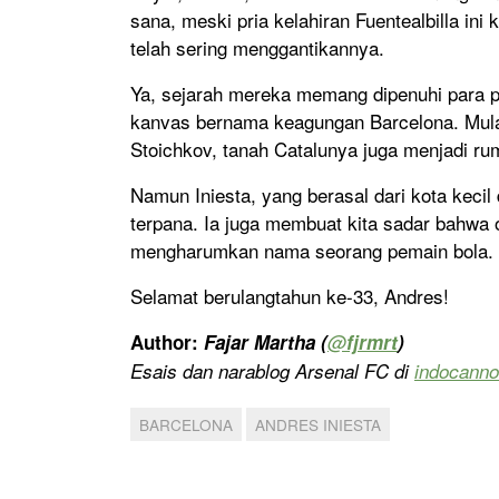
sana, meski pria kelahiran Fuentealbilla ini
telah sering menggantikannya.
Ya, sejarah mereka memang dipenuhi para p
kanvas bernama keagungan Barcelona. Mulai 
Stoichkov, tanah Catalunya juga menjadi r
Namun Iniesta, yang berasal dari kota keci
terpana. Ia juga membuat kita sadar bahwa 
mengharumkan nama seorang pemain bola.
Selamat berulangtahun ke-33, Andres!
Author:
Fajar Martha (
@
fjrmrt
)
Esais dan narablog Arsenal FC di
indocann
BARCELONA
ANDRES INIESTA