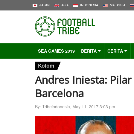
JAPAN
ASIA
INDONESIA
MALAYSIA
SEA GAMES 2019
BERITA
CERITA
Kolom
Andres Iniesta: Pila
Barcelona
By:
Tribeindonesia
,
May 11, 2017 3:03 pm