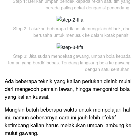
Step 1: Berikan umpan pendek kepada rekan satu tim yang
berada paling dekat dengan si penendang.
Step 2: Lakukan beberapa trik untuk mengelabuhi bek, dan
berusaha untuk menusuk ke dalam kotak penalti.
Step 3: Jika sudah mendekati gawang, umpan bola kepada
teman yang berdiri bebas. Tendang langsung bola ke gawang
dengan satu sentuhan!
Ada beberapa teknik yang kalian perlukan disini: mulai
dari mengecoh pemain lawan, hingga mengontrol bola
yang kalian kuasai.
Mungkin butuh beberapa waktu untuk mempelajari hal
ini, namun sebenarnya cara ini jauh lebih efektif
ketimbang kalian harus melakukan umpan lambung ke
mulut gawang.