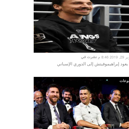
201 8:46 م
نشرت في
يعود إبراهيموفيتش إلى الدوري الإسباني
وعات