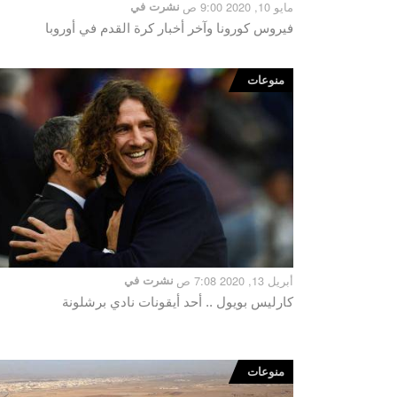
مايو 10, 2020 9:00 ص
نشرت في
فيروس كورونا وآخر أخبار كرة القدم في أوروبا
منوعات
أبريل 13, 2020 7:08 ص
نشرت في
كارليس بويول .. أحد أيقونات نادي برشلونة
منوعات