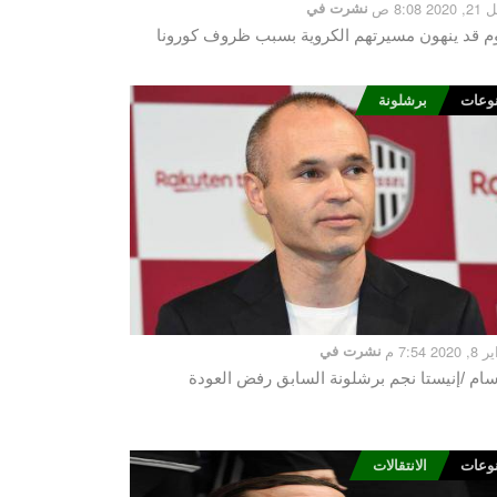
2 8:08 ص
نشرت في
م قد ينهون مسيرتهم الكروية بسبب ظروف كورونا
وعات
برشلونة
20 7:54 م
نشرت في
سام /إنيستا نجم برشلونة السابق رفض العودة
وعات
الانتقالات