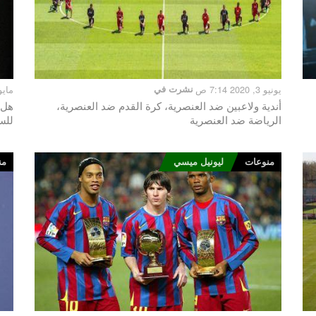
يونيو 3, 2020 7:14 ص
نشرت في
مايو 22, 2020 1
أندية ولاعبين ضد العنصرية، كرة القدم ضد العنصرية،
هل 
الرياضة ضد العنصرية
للس
منوعات
ليونيل ميسي
من