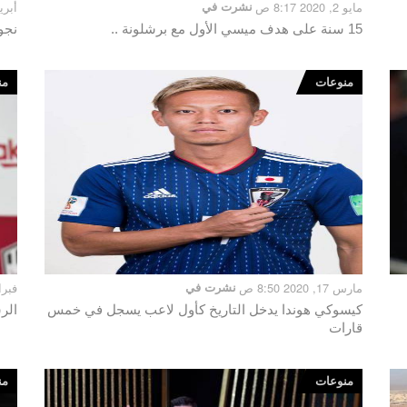
مايو 2, 2020 8:17 ص
نشرت في
أبريل 21, 020
15 سنة على هدف ميسي الأول مع برشلونة ..
نجو
منوعات
من
مارس 17, 2020 8:50 ص
نشرت في
فبراير 8, 20
كيسوكي هوندا يدخل التاريخ كأول لاعب يسجل في خمس
الر
قارات
منوعات
من