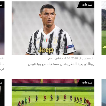
منوعات
من
أغسطس 9, 2020 4:04 م
نشرت في
أغسطس 6
رونالدو يعيد النظر بشأن مستقبله مع يوفنتوس
مال
فري
منوعات
من