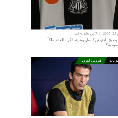
7:1 ص
نشرت في
يصبح نادي نيوكاسل يونايتد لكرة القدم ملكاً
عودية؟
وعات
فيروس كورونا