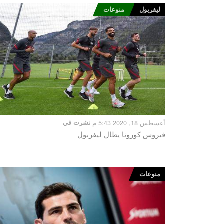
ليفربول
منوعات
أغسطس 18, 2020 5:43 م
نشرت في
فيروس كورونا يطال ليفربول
منوعات