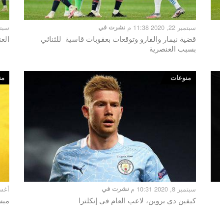
سبتمبر 22, 2020 11:38 م
نشرت في
سبتمبر 15,
قضية نيمار والفارو وتوقعات بعقوبات قاسية للثنائي
الع
بسبب العنصرية
منوعات
من
سبتمبر 8, 2020 10:31 م
نشرت في
أغسطس 27
كيفين دي بروين، لاعب العام في إنكلترا
ميس