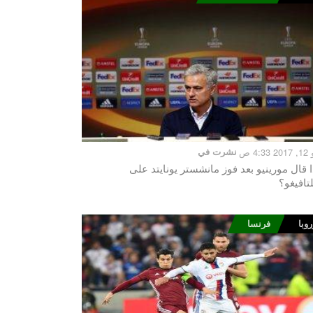
4:3 ص
نشرت في
ا قال مورينيو بعد فوز مانشستر يونايتد على
تافيغو؟
روبا
فرنسا