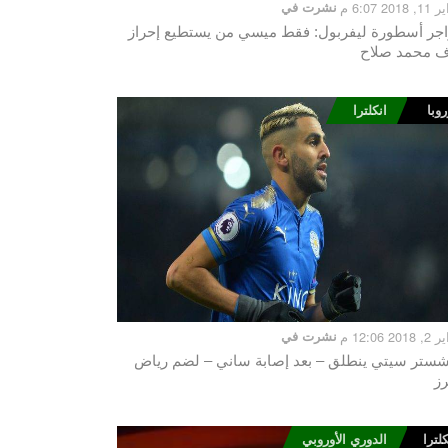
201 6:07 م
نشرت في
اجر أسطورة ليفربول: فقط ميسي من يستطيع إحراز
 محمد صلاح
روبا
انكلترا
20 12:06 م
نشرت في
شستر سيتي ينطلق – بعد إصابة ساني – لضم رياض
ز
كلترا
الدوري الأوروبي