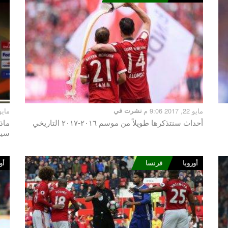
مايو 22, 2017 9:06 م
نشرت في
مايو 12, 2017 3
أحداث سنتذكرها طويلاً من موسم ٢٠١٦-٢٠١٧ التاريخي
ماذ
سيل
أوروبا
فرنسا
أو