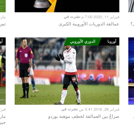
فبراير 11, 2020 7:00 م
نشرت في
مارس 8, 19
؟
عمالقة الدوريات الأوروبية الكبرى
ثمن
أوروبا
الدوري الأوروبي
أو
فبراير 28, 2018 5:41 ص
نشرت في
فبراير 23, 8
صراعٌ بين العمالقة لخطف موهبة بوردو
مار
جير