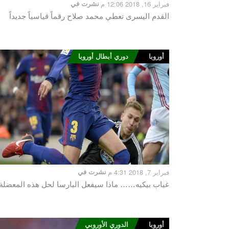
فبراير 16, 2018 12:06 م
نشرت في
القدم اليسرى تعطي محمد صلاح رقماً قياسياً جديداً
أوروبا
دوري أبطال أوروبا
فبراير 7, 2018 4:31 م
نشرت في
غياب بيكيه…… ماذا سيفعل البارسا لحل هذه المعضلة
أوروبا
الدوري الأوروبي