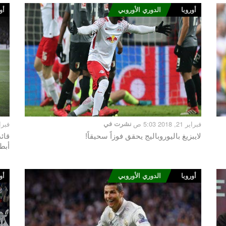
أوروبا
الدوري الأوروبي
أو
فبراير 21, 2018 5:03 ص
نشرت في
فبراير 20, 8
لايبزيغ باليوروباليج يحقق فوزاً سحيقاً!
قائ
أبط
أوروبا
الدوري الأوروبي
أو