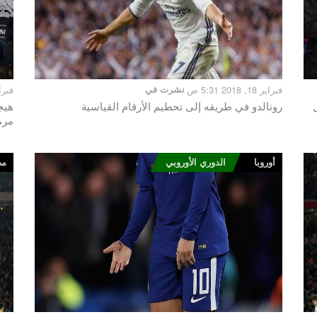
فبراير 18, 2018 5:31 ص
نشرت في
فبراير 17, 8
رونالدو في طريقه إلى تحطيم الأرقام القياسية
هيج
مرم
أوروبا
الدوري الأوروبي
مص