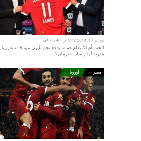
فبراير 18, 2018 5:42 ص
نشرت في
الحب أم الانتقام هو ما يدفع نجم بايرن ميونخ لدعم ريال
مدريد أمام سان جيرمان؟
مصر
أوروبا