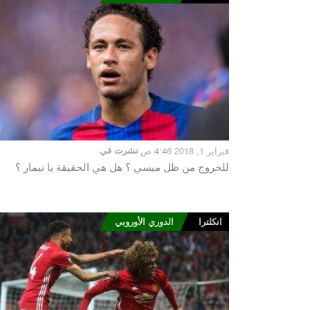
فبراير 1, 2018 4:46 ص
نشرت في
للخروج من ظل ميسي ؟ هل هي الحقيقة يا نيمار ؟
انكلترا
الدوري الأوروبي