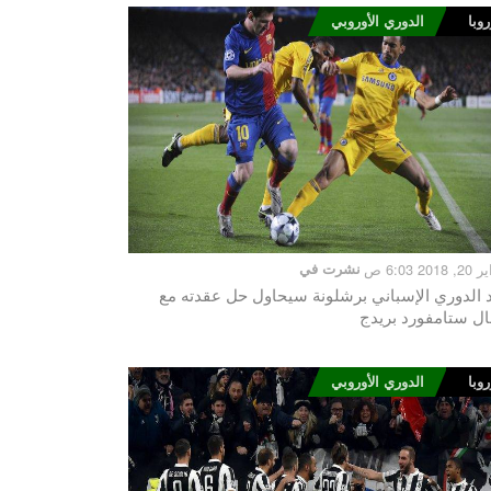
روبا
الدوري الأوروبي
201 6:03 ص
نشرت في
د الدوري الإسباني برشلونة سيحاول حل عقدته مع
ال ستامفورد بريدج
روبا
الدوري الأوروبي