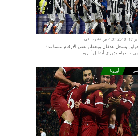
201 4:37 ص
نشرت في
واين يسجل هدفان ويحطم بعض الارقام بمساعدة
ى توتنهام بدوري أبطال أوروبا
ر
أوروبا