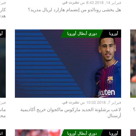
فبراير 14, 2018 8:43 ص
نشرت في
فبراير 11, 8
هل يخشى رونالدو من إنضمام هازارد لريال مدريد؟
كار
هدف
أوروبا
دوري أبطال أوروبا
أو
فبراير 7, 2018 10:02 ص
نشرت في
فبراير 2, 18
؟
لاعب برشلونة الجديد ماركوس ماكجوان خريج أكاديمية
مان
أرسنال
محر
أوروبا
دوري أبطال أوروبا
ان