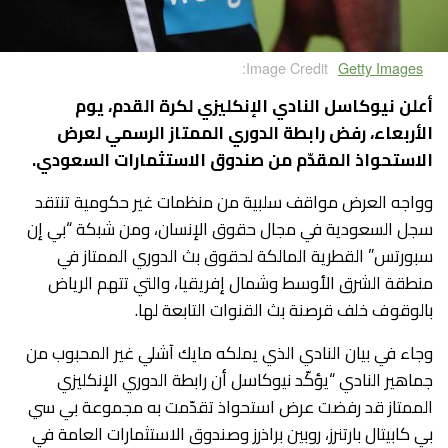
Image Credit:
Getty Images
أعلن نيوكاسل النادي الإنكليزي لكرة القدم، يوم
الأربعاء، رفض رابطة الدوري الممتاز الرسمي لعرض
الاستحواذ المقدّم من صندوق الاستثمارات السعودي.
وواجه العرض مواقف سلبية من منظمات غير حكومية تنتقد
سجل السعودية في مجال حقوق الإنسان، ومن شبكة “بي إن
سبورتس” القطرية المالكة لحقوق بث الدوري الممتاز في
منطقة الشرق الأوسط وشمال إفريقيا، والتي تتهم الرياض
بالوقوف خلف قرصنة بث القنوات التابعة لها.
وجاء في بيان النادي الذي يملكه مايك آشلي غير المحبوب من
جماهير النادي “يؤكّد نيوكاسل أن رابطة الدوري الإنكليزي
الممتاز قد رفضت عرض استحواذ تقدّمت به مجموعة بي سي
بي كابيتال بارتنرز، روبين براذرز وصندوق الاستثمارات العامة في