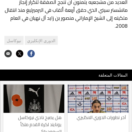
العديد من مشجعيه يتمنون أن تنجح الصفقة لتكرار إنجاز
مانشستر سيتي الذي حقق أربعة ألقاب في البرميرليغ منذ انتقال
ملكيته إلى الشيخ الإماراتي منصور بن زايد آل نهيان في العام
2008.
الدوري الإنكليزي
نيوكاسل
المقالات المتعلقة
آخر تطورات الدوري الانكليزي
هل يصبح نادي نيوكاسل
يونايتد لكرة القدم ملكاً
للسعودية؟