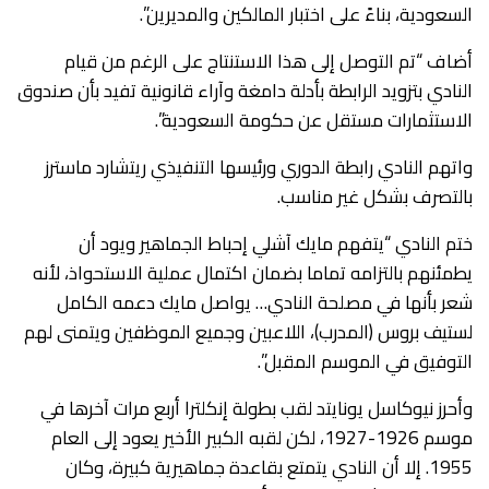
السعودية، بناءً على اختبار المالكين والمديرين”.
أضاف “تم التوصل إلى هذا الاستنتاج على الرغم من قيام
النادي بتزويد الرابطة بأدلة دامغة وآراء قانونية تفيد بأن صندوق
الاستثمارات مستقل عن حكومة السعودية”.
واتهم النادي رابطة الدوري ورئيسها التنفيذي ريتشارد ماسترز
بالتصرف بشكل غير مناسب.
ختم النادي “يتفهم مايك آشلي إحباط الجماهير ويود أن
يطمئنهم بالتزامه تماما بضمان اكتمال عملية الاستحواذ، لأنه
شعر بأنها في مصلحة النادي… يواصل مايك دعمه الكامل
لستيف بروس (المدرب)، اللاعبين وجميع الموظفين ويتمنى لهم
التوفيق في الموسم المقبل”.
وأحرز نيوكاسل يونايتد لقب بطولة إنكلترا أربع مرات آخرها في
موسم 1926-1927، لكن لقبه الكبير الأخير يعود إلى العام
1955. إلا أن النادي يتمتع بقاعدة جماهيرية كبيرة، وكان