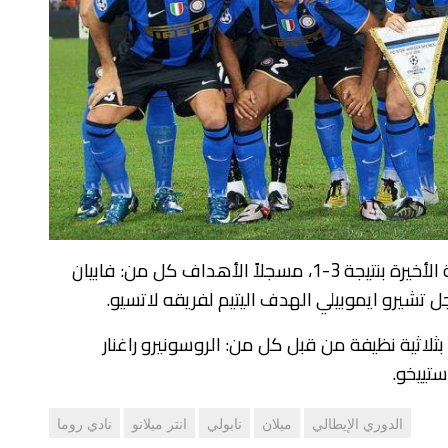
تغلب ​على ضيفه ​لاتسيو​ في المواجهة الأخيرة بنتيجة 3-1، مسجلاً الأهداف كل من: فابيان
 سجل تشيرو ايموبيلي الهدف اليتيم لفريقه لاتسيو.
بثلاثية نظيفة من قبل كل من: الروسونيرو راغنار
تييخو.
الدوري الإيطالي
ميلان
نابولي
انتر ميلانو
نادي روما