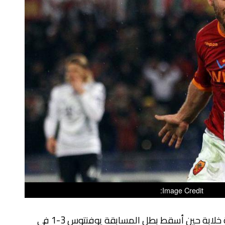
Image Credit:
أنهى موسمه في ​الدوري بطريقة خلابة حين أسقط بطل المسابقة ​يوفنتوس​ 3-1 في