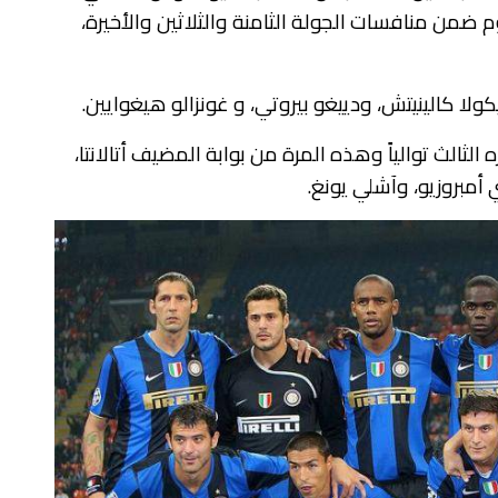
م ضمن منافسات الجولة الثامنة والثلاثين والأخيرة،
ولا كالينيتش، ودييغو بيروتي، و غونزالو هيغوايين.
ثالث توالياً وهذه المرة من بوابة المضيف أتالانتا،
أمبروزيو، وآشلي يونغ.