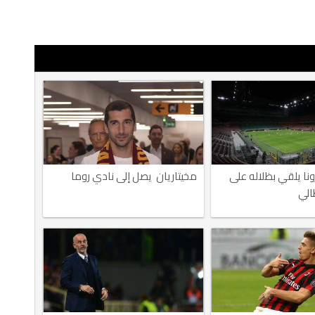
ا يلقي بظلاله على
مخيتاريان يصل إلى نادي روما
الي