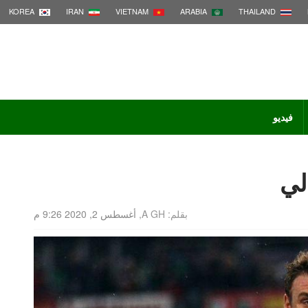
KOREA
IRAN
VIETNAM
ARABIA
THAILAND
فيديو
ي​
بقلم: A GH,
أغسطس 2, 2020 9:26 م