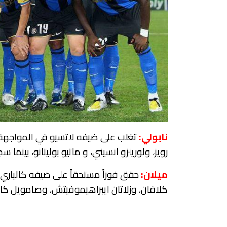
نابولي:
رويز، ولورينزو انسيني، و ماتيو بوليتانو، بينما
ميلان:
حقق فوزاً مستحقاً على ضيفه ​كالياري​ 
كلافان، وزلاتان ايبراهيموفيتش، وصامويل كاس