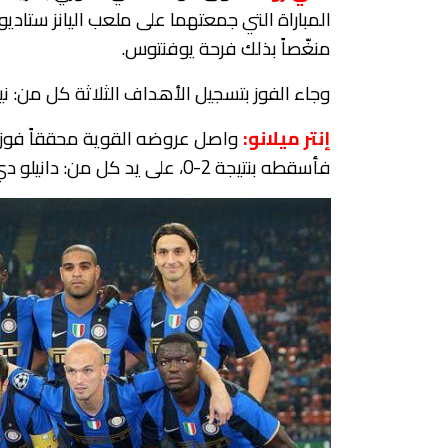
المباراة التي جمعتهما على ملعب اليانز ستاديو
منغّصاً بذلك فرحة يوفنتوس.
وجاء الفوز بتسجيل الأهداف الثلاثة كل من: نيك
إنتر ميلانو:
واصل عروضه القوية محققاً فوزه ال
فأسقطه بنتيجة 2-0، على يد كل من: دانيلو
دي 