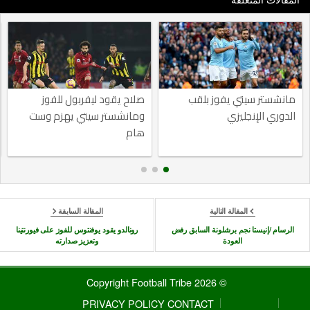
المقالات المتعلقة
مانشستر سيتي يفوز بلقب
صلاح يقود ليفربول للفوز
الدوري الإنجليزي
ومانشستر سيتي يهزم وست
هام
المقالة التالية
المقالة السابقة
الرسام /إنيستا نجم برشلونة السابق رفض
رونالدو يقود يوفنتوس للفوز على فيورنتينا
العودة
وتعزيز صدارته
© 2026 Copyright Football Tribe
PRIVACY POLICY
CONTACT